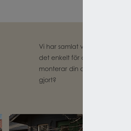
Vi har samlat våra artiklar, tip
det enkelt för dig. Ta del av ex
monterar din dörr eller varför 
gjort?