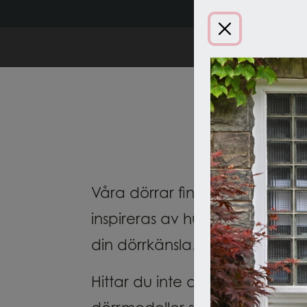
Inspiration
Våra dörrar finns i många hus oc
inspireras av hur andra har gjo
din dörrkänsla.
Hittar du inte den rätta? Du k