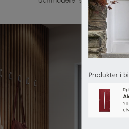
dörrmodeller som passar din st
Produkter i b
Dip
Al
Yt
ut