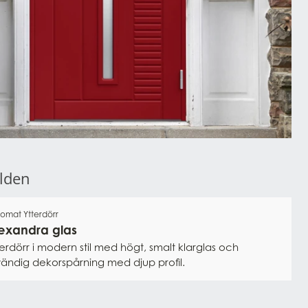
il och ditt hem i vår
Dörrväljare
ilden
lomat Ytterdörr
exandra glas
terdörr i modern stil med högt, smalt klarglas och
vändig dekorspårning med djup profil.