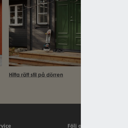
Hitta rätt stil på dörren
vice
Följ oss