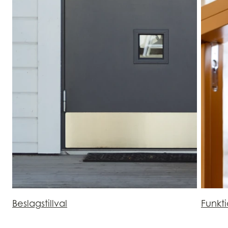
Beslagstillval
Funkt