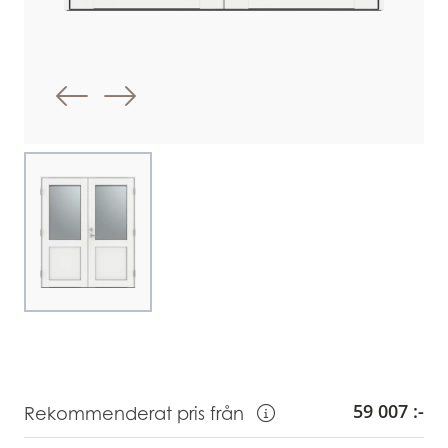
Föregående bild
Nästa bild
Choose image
59 007 :-
Rekommenderat pris från
Visa information om Rekommendera