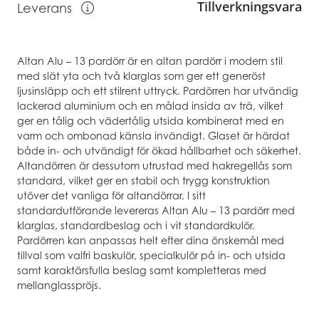
Tillverkningsvara
Leverans
Visa information om leverans
Altan Alu – 13 pardörr är en altan pardörr i modern stil
med slät yta och två klarglas som ger ett generöst
ljusinsläpp och ett stilrent uttryck. Pardörren har utvändig
lackerad aluminium och en målad insida av trä, vilket
ger en tålig och vädertålig utsida kombinerat med en
varm och ombonad känsla invändigt. Glaset är härdat
både in- och utvändigt för ökad hållbarhet och säkerhet.
Altandörren är dessutom utrustad med hakregellås som
standard, vilket ger en stabil och trygg konstruktion
utöver det vanliga för altandörrar. I sitt
standardutförande levereras Altan Alu – 13 pardörr med
klarglas, standardbeslag och i vit standardkulör.
Pardörren kan anpassas helt efter dina önskemål med
tillval som valfri baskulör, specialkulör på in- och utsida
samt karaktärsfulla beslag samt kompletteras med
mellanglasspröjs.