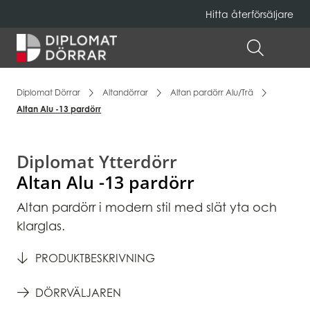
Hitta återförsäljare
Hem
ÖPPNA 
Diplomat Dörrar
Altandörrar
Altan pardörr Alu/Trä
Altan Alu -13 pardörr
Diplomat Ytterdörr
Altan Alu -13 pardörr
Altan pardörr i modern stil med slät yta och
klarglas.
PRODUKTBESKRIVNING
DÖRRVÄLJAREN