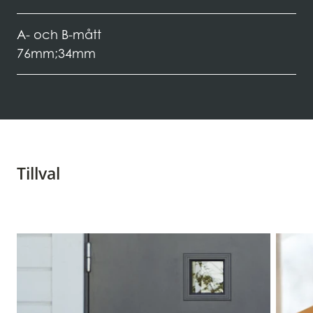
A- och B-mått
76mm;34mm
Tillval