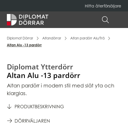
Hitta återförsäljare
Hem
ÖPPNA 
Diplomat Dörrar
Altandörrar
Altan pardörr Alu/Trä
Altan Alu -13 pardörr
Diplomat Ytterdörr
Altan Alu -13 pardörr
Altan pardörr i modern stil med slät yta och
klarglas.
PRODUKTBESKRIVNING
DÖRRVÄLJAREN