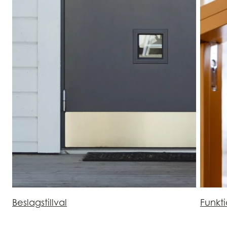
Beslagstillval
Funkt