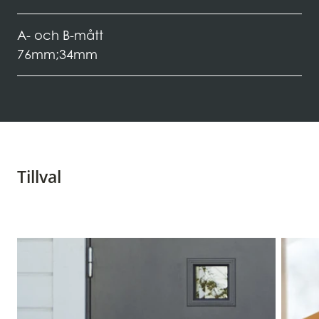
A- och B-mått
76mm;34mm
Tillval