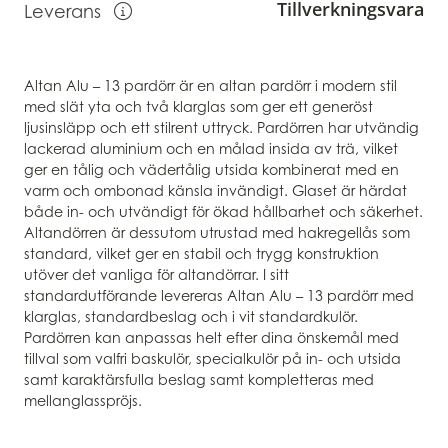
Tillverkningsvara
Leverans
Visa information om leverans
Altan Alu – 13 pardörr är en altan pardörr i modern stil
med slät yta och två klarglas som ger ett generöst
ljusinsläpp och ett stilrent uttryck. Pardörren har utvändig
lackerad aluminium och en målad insida av trä, vilket
ger en tålig och vädertålig utsida kombinerat med en
varm och ombonad känsla invändigt. Glaset är härdat
både in- och utvändigt för ökad hållbarhet och säkerhet.
Altandörren är dessutom utrustad med hakregellås som
standard, vilket ger en stabil och trygg konstruktion
utöver det vanliga för altandörrar. I sitt
standardutförande levereras Altan Alu – 13 pardörr med
klarglas, standardbeslag och i vit standardkulör.
Pardörren kan anpassas helt efter dina önskemål med
tillval som valfri baskulör, specialkulör på in- och utsida
samt karaktärsfulla beslag samt kompletteras med
mellanglasspröjs.