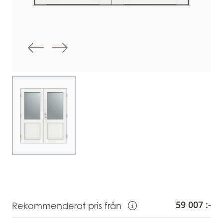
Föregående bild
Nästa bild
Choose image
59 007 :-
Rekommenderat pris från
Visa information om Rekommendera