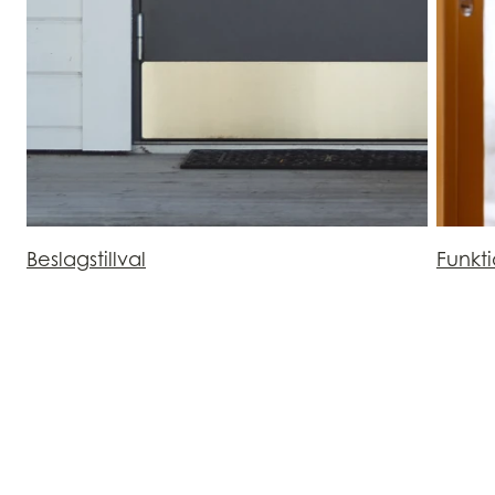
Beslagstillval
Funkt