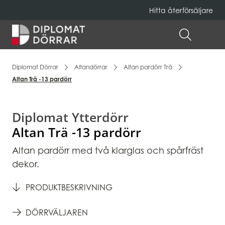
Hitta återförsäljare
Hem
ÖPPNA 
Diplomat Dörrar
Altandörrar
Altan pardörr Trä
Altan Trä -13 pardörr
Diplomat Ytterdörr
Altan Trä -13 pardörr
Altan pardörr med två klarglas och spårfräst
dekor.
PRODUKTBESKRIVNING
DÖRRVÄLJAREN