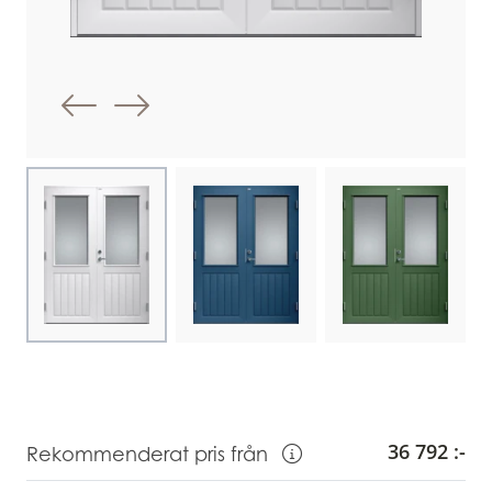
Föregående bild
Nästa bild
Choose image
Choose image
Choose image
36 792 :-
Rekommenderat pris från
Visa information om Rekommendera