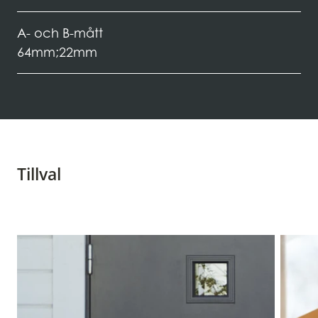
A- och B-mått
64mm;22mm
Tillval