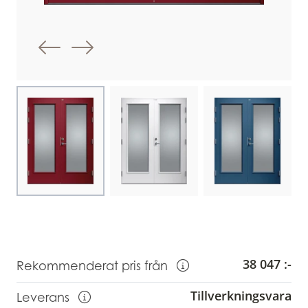
Föregående bild
Nästa bild
Choose image
Choose image
Choose image
38 047 :-
Rekommenderat pris från
Visa information om Rekommendera
Tillverkningsvara
Leverans