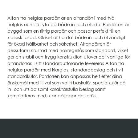
Visa information om leverans
Altan trä helglas pardörr är en altandörr i med två
helglas och slät yta på både in- och utsida. Pardörren är
byggd som en riktig pardörr och passar perfekt till en
klassisk fasad. Glaset är härdat både in- och utvändigt
för ökad hållbarhet och säkerhet. Altandörren är
dessutom utrustad med hakregellås som standard, vilket
ger en stabil och trygg konstruktion utöver det vanliga för
altandörrar. I sitt standardutförande levereras Altan trä
helglas pardörr med klarglas, standardbeslag och i vit
standardkulör. Pardörren kan anpassas helt efter dina
önskemål med tillval som valfri baskulör, specialkulör på
in- och utsida samt karaktärsfulla beslag samt
kompletteras med utanpåliggande spröjs.