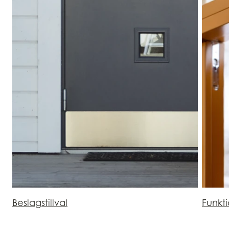
Beslagstillval
Funkt