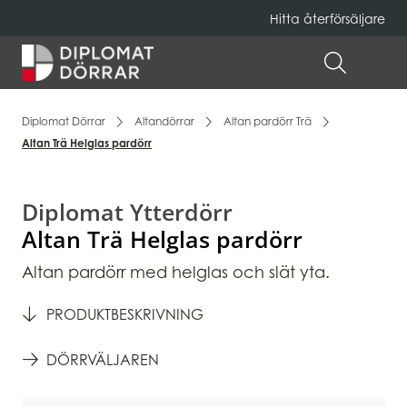
Hitta återförsäljare
Hem
ÖPPNA 
Diplomat Dörrar
Altandörrar
Altan pardörr Trä
Altan Trä Helglas pardörr
Diplomat Ytterdörr
Altan Trä Helglas pardörr
Altan pardörr med helglas och slät yta.
PRODUKTBESKRIVNING
DÖRRVÄLJAREN