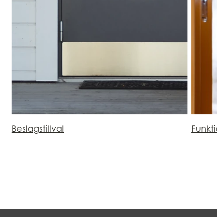
Beslagstillval
Funkt