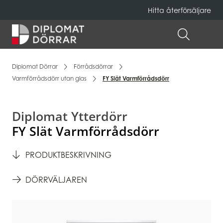
Hitta återförsäljare
Hem
ÖPPNA 
Diplomat Dörrar
Förrådsdörrar
Varmförrådsdörr utan glas
FY Slät Varmförrådsdörr
Diplomat Ytterdörr
FY Slät Varmförrådsdörr
PRODUKTBESKRIVNING
DÖRRVÄLJAREN