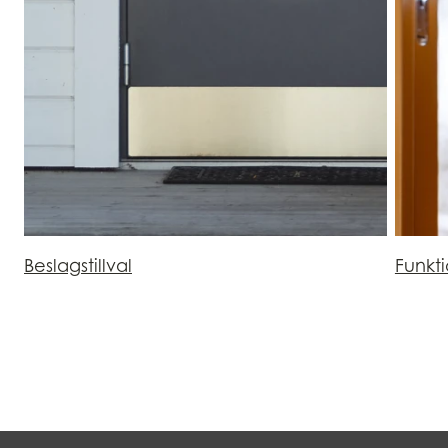
Beslagstillval
Funkt