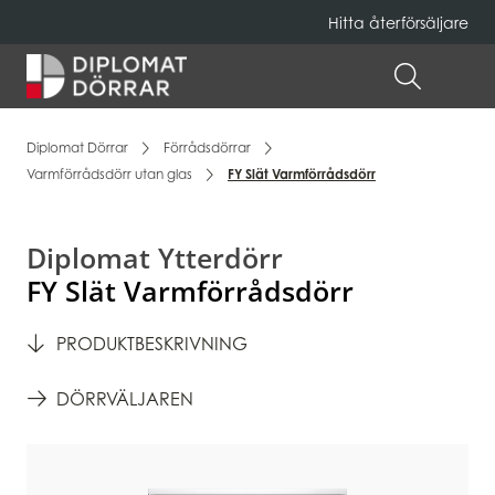
Hitta återförsäljare
Hem
ÖPPNA 
Diplomat Dörrar
Förrådsdörrar
Varmförrådsdörr utan glas
FY Slät Varmförrådsdörr
Diplomat Ytterdörr
FY Slät Varmförrådsdörr
PRODUKTBESKRIVNING
DÖRRVÄLJAREN