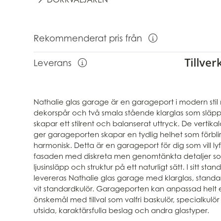
Rekommenderat pris från
Visa information om Rekomme
Tillve
Leverans
Visa information om leverans
Nathalie glas garage är en garageport i modern sti
dekorspår och två smala stående klarglas som släppe
skapar ett stilrent och balanserat uttryck. De vertik
ger garageporten skapar en tydlig helhet som förbli
harmonisk. Detta är en garageport för dig som vill ly
fasaden med diskreta men genomtänkta detaljer s
ljusinsläpp och struktur på ett naturligt sätt. I sitt st
levereras Nathalie glas garage med klarglas, standa
vit standardkulör. Garageporten kan anpassad helt e
önskemål med tillval som valfri baskulör, specialkulör
utsida, karaktärsfulla beslag och andra glastyper.