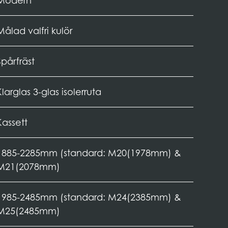
Modern
Målad valfri kulör
Spårfräst
Klarglas 3-glas isolerruta
Kassett
1885-2285mm (standard: M20(1978mm) &
M21(2078mm)
1985-2485mm (standard: M24(2385mm) &
M25(2485mm)