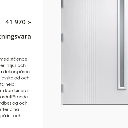
41 970 :-
nderat pris från
rkningsvara
l med stående
r in ljus och
ala dekorspåren
r avskalad och
fta hela
om kombinerar
andardutförande
rdbeslag och i
fter dina
 på in- och