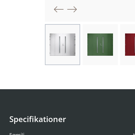
Föregående bi
Nästa bild
Choose image
Choose image
Cho
Specifikationer