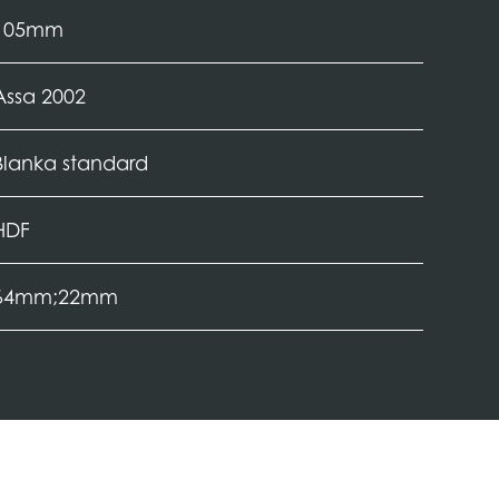
105mm
Assa 2002
Blanka standard
HDF
64mm;22mm