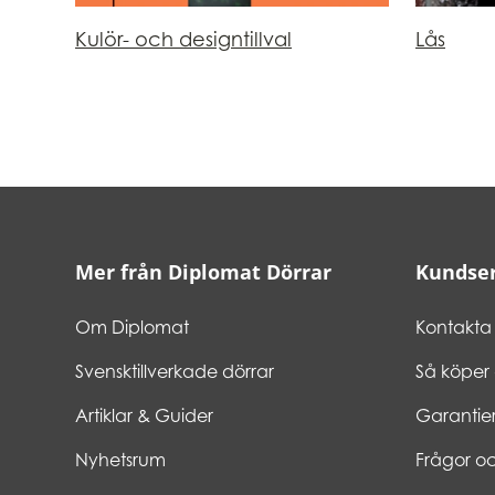
Kulör- och designtillval
Lås
Mer från Diplomat Dörrar
Kundser
Om Diplomat
Kontakta 
Svensktillverkade dörrar
Så köper
Artiklar & Guider
Garantie
Nyhetsrum
Frågor oc