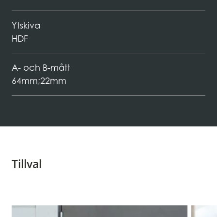
Ytskiva
HDF
A- och B-mått
64mm;22mm
Tillval