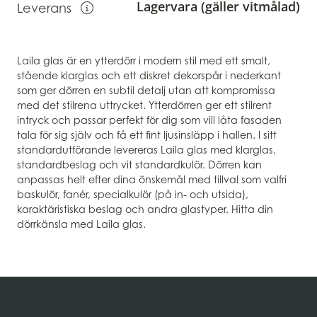
Lagervara (gäller vitmålad)
Leverans
Visa information om leverans
Laila glas är en ytterdörr i modern stil med ett smalt,
stående klarglas och ett diskret dekorspår i nederkant
som ger dörren en subtil detalj utan att kompromissa
med det stilrena uttrycket. Ytterdörren ger ett stilrent
intryck och passar perfekt för dig som vill låta fasaden
tala för sig själv och få ett fint ljusinsläpp i hallen. I sitt
standardutförande levereras Laila glas med klarglas,
standardbeslag och vit standardkulör. Dörren kan
anpassas helt efter dina önskemål med tillval som valfri
baskulör, fanér, specialkulör (på in- och utsida),
karaktäristiska beslag och andra glastyper. Hitta din
dörrkänsla med Laila glas.