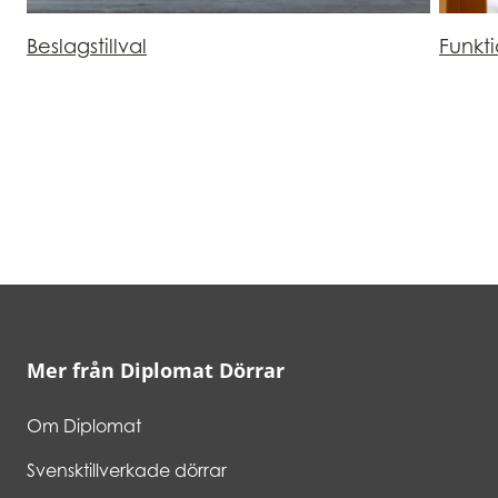
Beslagstillval
Funkt
Mer från Diplomat Dörrar
Om Diplomat
Svensktillverkade dörrar