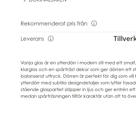
Rekommenderat pris från
Visa information om Rekomme
Tillve
Leverans
Visa information om leverans
Vanja glas är en ytterdörr i modern stil med ett smal
klarglas och en spårfräst dekor som ger dörren ett st
balanserat uttryck. Dörren är perfekt för dig som vi
ytterdörr med subtila designdetaljer som lyfter fasa
stående glaspartiet släpper in ljus och ger entrén ett
medan spårfräsningen tillför karaktär utan att ta öve