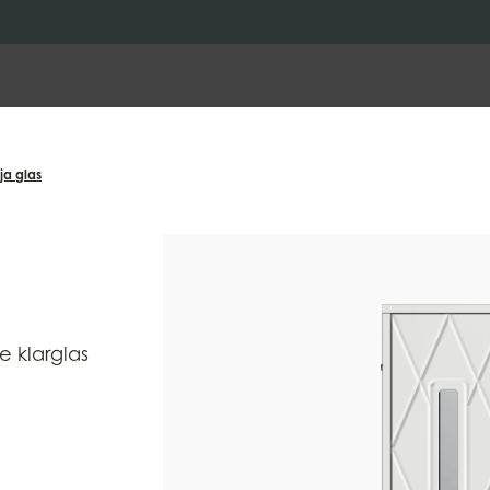
ja glas
e klarglas