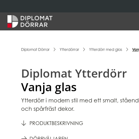
Hem
Diplomat Dörrar
Ytterdörrar
Ytterdörr med glas
Van
Diplomat Ytterdörr
Vanja glas
Ytterdörr i modern stil med ett smalt, ståend
och spårfräst dekor.
PRODUKTBESKRIVNING
DÖRRVÄLJAREN