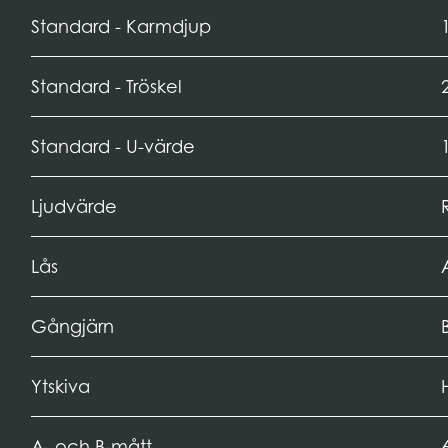
Standard - Karmdjup
Standard - Tröskel
Standard - U-värde
Ljudvärde
Lås
Gångjärn
Ytskiva
A- och B-mått