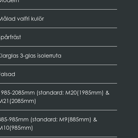
Modern
Målad valfri kulör
Spårfräst
Klarglas 3-glas isolerruta
Falsad
1985-2085mm (standard: M20(1985mm) &
M21(2085mm)
885-985mm (standard: M9(885mm) &
M10(985mm)