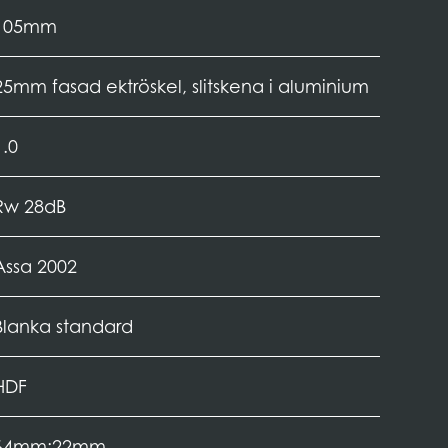
105mm
25mm fasad ektröskel, slitskena i aluminium
1.0
Rw 28dB
Assa 2002
Blanka standard
HDF
64mm;22mm