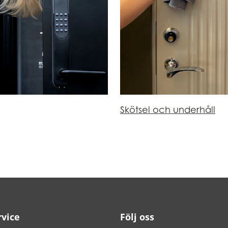
Skötsel och underhåll
vice
Följ oss