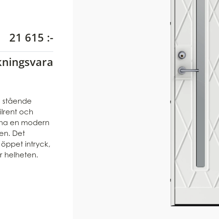
21 615 :-
nderat pris från
rkningsvara
t, stående
ilrent och
ll ha en modern
den. Det
 öppet intryck,
r helheten.