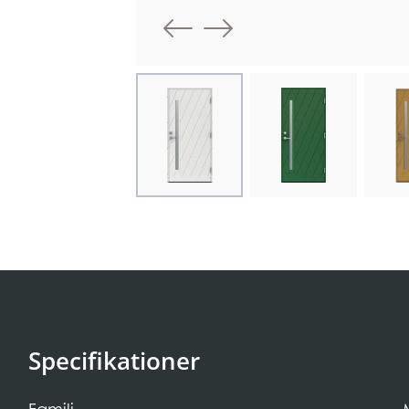
Föregående bi
Nästa bild
Choose image
Choose image
Cho
Specifikationer