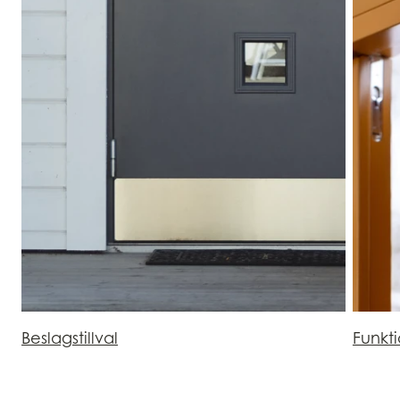
Beslagstillval
Funkt