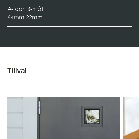
A- och B-mått
64mm;22mm
Tillval