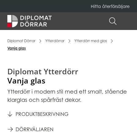
Hitta återförsäljare
Hem
ÖPPNA 
Diplomat Dörrar
Ytterdörrar
Ytterdörr med glas
Vanja glas
Diplomat Ytterdörr
Vanja glas
Ytterdörr i modern stil med ett smalt, stående
klarglas och spårfräst dekor.
PRODUKTBESKRIVNING
DÖRRVÄLJAREN