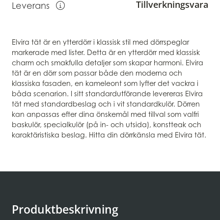
Tillverkningsvara
Leverans
Visa information om leverans
Elvira tät är en ytterdörr i klassisk stil med dörrspeglar
markerade med lister. Detta är en ytterdörr med klassisk
charm och smakfulla detaljer som skapar harmoni. Elvira
tät är en dörr som passar både den moderna och
klassiska fasaden, en kameleont som lyfter det vackra i
båda scenarion. I sitt standardutförande levereras Elvira
tät med standardbeslag och i vit standardkulör. Dörren
kan anpassas efter dina önskemål med tillval som valfri
baskulör, specialkulör (på in- och utsida), konstteak och
karaktäristiska beslag. Hitta din dörrkänsla med Elvira tät.
Produktbeskrivning