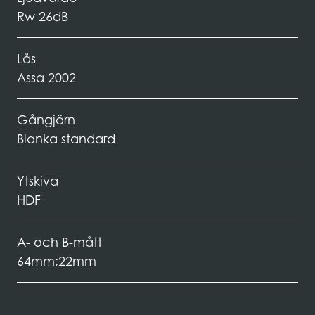
Rw 26dB
Lås
Assa 2002
Gångjärn
Blanka standard
Ytskiva
HDF
A- och B-mått
64mm;22mm