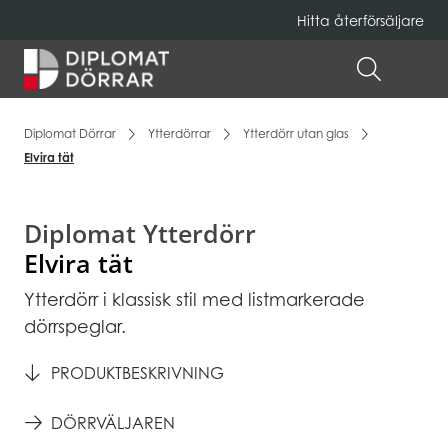
Hitta återförsäljare
Hem
ÖPPNA 
Diplomat Dörrar
Ytterdörrar
Ytterdörr utan glas
Elvira tät
Diplomat Ytterdörr
Elvira tät
Ytterdörr i klassisk stil med listmarkerade
dörrspeglar.
PRODUKTBESKRIVNING
DÖRRVÄLJAREN