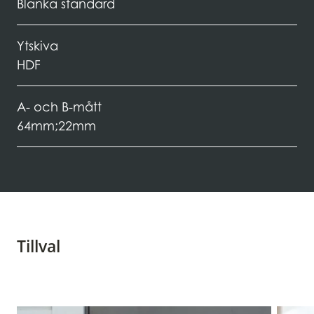
Blanka standard
Ytskiva
HDF
A- och B-mått
64mm;22mm
Tillval