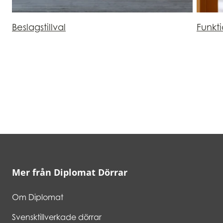
Beslagstillval
Funkt
Mer från Diplomat Dörrar
Om Diplomat
Svensktillverkade dörrar