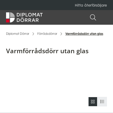
Hitta återförsäljare
Hem
ÖPPNA 
Diplomat Dörrar
Förrådsdörrar
Varmförrådsdörr utan glas
Varmförrådsdörr utan glas
Listning av produkter under 'Varmförrådsdörr utan gla
ÄNDRA VY 
ÄNDRA