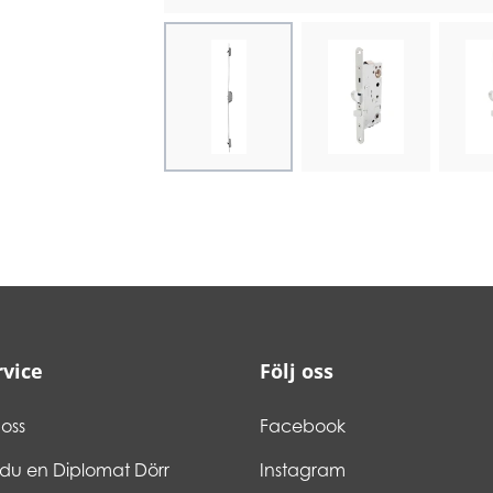
Choose image
Choose image
Cho
vice
Följ oss
oss
Facebook
 du en Diplomat Dörr
Instagram