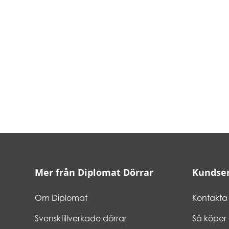
Mer från Diplomat Dörrar
Kundser
Om Diplomat
Kontakta 
Svensktillverkade dörrar
Så köper