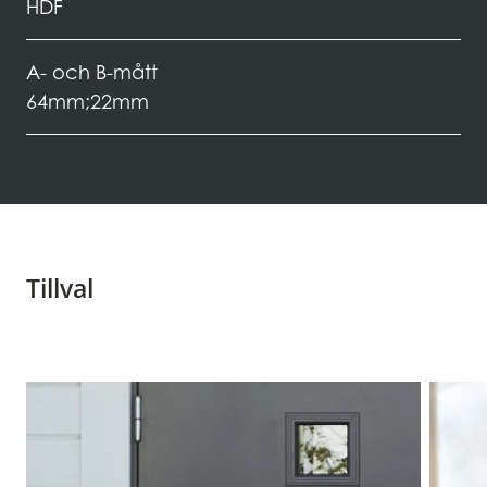
HDF
A- och B-mått
64mm;22mm
Tillval