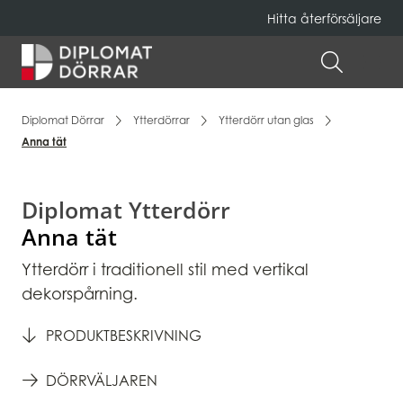
Hitta återförsäljare
Hem
ÖPPNA 
Diplomat Dörrar
Ytterdörrar
Ytterdörr utan glas
Anna tät
Diplomat Ytterdörr
Anna tät
Ytterdörr i traditionell stil med vertikal
dekorspårning.
PRODUKTBESKRIVNING
DÖRRVÄLJAREN