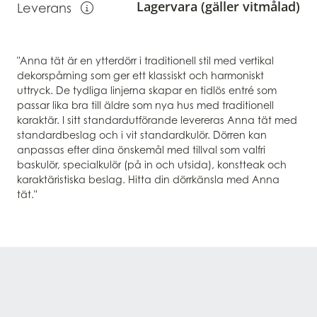
Lagervara (gäller vitmålad)
Leverans
Visa information om leverans
"Anna tät är en ytterdörr i traditionell stil med vertikal
dekorspårning som ger ett klassiskt och harmoniskt
uttryck. De tydliga linjerna skapar en tidlös entré som
passar lika bra till äldre som nya hus med traditionell
karaktär. I sitt standardutförande levereras Anna tät med
standardbeslag och i vit standardkulör. Dörren kan
anpassas efter dina önskemål med tillval som valfri
baskulör, specialkulör (på in och utsida), konstteak och
karaktäristiska beslag. Hitta din dörrkänsla med Anna
tät."