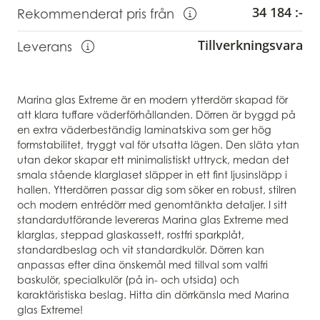
34 184 :-
Rekommenderat pris från
Visa information om Rekommendera
Tillverkningsvara
Leverans
Visa information om leverans
Marina glas Extreme är en modern ytterdörr skapad för
att klara tuffare väderförhållanden. Dörren är byggd på
en extra väderbeständig laminatskiva som ger hög
formstabilitet, tryggt val för utsatta lägen. Den släta ytan
utan dekor skapar ett minimalistiskt uttryck, medan det
smala stående klarglaset släpper in ett fint ljusinsläpp i
hallen. Ytterdörren passar dig som söker en robust, stilren
och modern entrédörr med genomtänkta detaljer. I sitt
standardutförande levereras Marina glas Extreme med
klarglas, steppad glaskassett, rostfri sparkplåt,
standardbeslag och vit standardkulör. Dörren kan
anpassas efter dina önskemål med tillval som valfri
baskulör, specialkulör (på in- och utsida) och
karaktäristiska beslag. Hitta din dörrkänsla med Marina
glas Extreme!