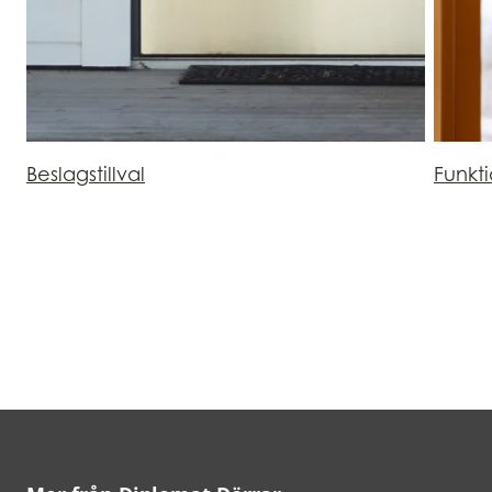
Beslagstillval
Funkt